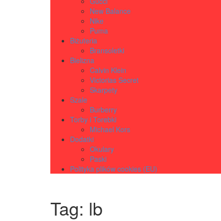
Gucci
New Balance
Nike
Puma
Biżuteria
Bransoletki
Bielizna
Calvin Klein
Victorias Secret
Skarpety
Szale
Burberry
Torby i Torebki
Michael Kors
Dodatki
Okulary
Paski
Polityka plików cookies (EU)
Tag:
lb