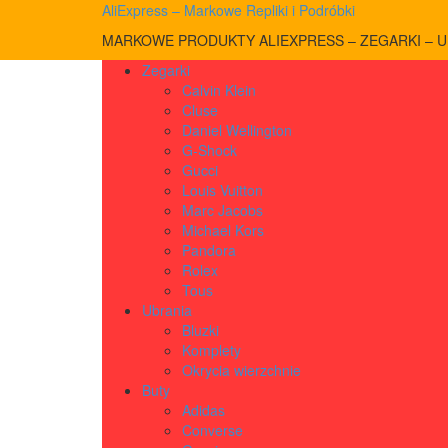
AliExpress – Markowe Repliki i Podróbki
MARKOWE PRODUKTY ALIEXPRESS – ZEGARKI – UB
Zegarki
Calvin Klein
Cluse
Daniel Wellington
G-Shock
Gucci
Louis Vuitton
Marc Jacobs
Michael Kors
Pandora
Rolex
Tous
Ubrania
Bluzki
Komplety
Okrycia wierzchnie
Buty
Adidas
Converse