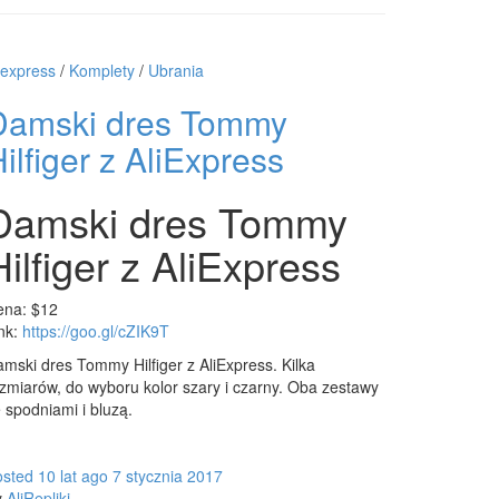
iexpress
/
Komplety
/
Ubrania
Damski dres Tommy
ilfiger z AliExpress
Damski dres Tommy
Hilfiger z AliExpress
ena: $12
nk:
https://goo.gl/cZIK9T
mski dres Tommy Hilfiger z AliExpress. Kilka
zmiarów, do wyboru kolor szary i czarny. Oba zestawy
 spodniami i bluzą.
osted
10 lat
ago
7 stycznia 2017
y
AliRepliki