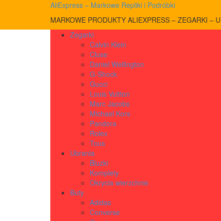
AliExpress – Markowe Repliki i Podróbki
MARKOWE PRODUKTY ALIEXPRESS – ZEGARKI – UB
Zegarki
Calvin Klein
Cluse
Daniel Wellington
G-Shock
Gucci
Louis Vuitton
Marc Jacobs
Michael Kors
Pandora
Rolex
Tous
Ubrania
Bluzki
Komplety
Okrycia wierzchnie
Buty
Adidas
Converse