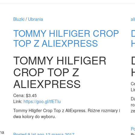
Bluzki
/
Ubrania
al
TOMMY HILFIGER CROP
TOP Z ALIEXPRESS
H
TOMMY HILFIGER
CROP TOP Z
ALIEXPRESS
C
Li
Cena: $3.45
Da
Link:
https://goo.gl/tfETIu
ro
Tommy Hilgifer Crop Top z AliExpress. Różne rozmiary i
ze
dwa kolory do wyboru.
P
ona
Posted
9 lat
ago
12 marca 2017
B