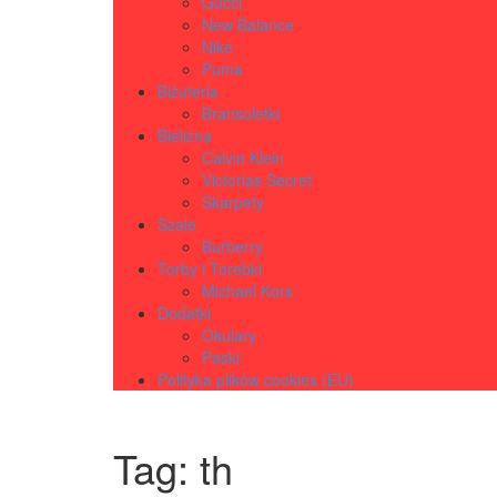
Gucci
New Balance
Nike
Puma
Biżuteria
Bransoletki
Bielizna
Calvin Klein
Victorias Secret
Skarpety
Szale
Burberry
Torby i Torebki
Michael Kors
Dodatki
Okulary
Paski
Polityka plików cookies (EU)
Tag:
th