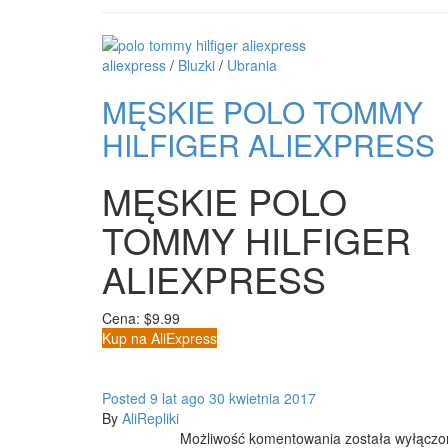
aliexpress
/
Bluzki
/
Ubrania
MĘSKIE POLO TOMMY
HILFIGER ALIEXPRESS
MĘSKIE POLO
TOMMY HILFIGER
ALIEXPRESS
Cena: $9.99
Kup na AliExpress
Posted
9 lat
ago
30 kwietnia 2017
By
AliRepliki
MĘSKIE
Możliwość komentowania
została wyłącz