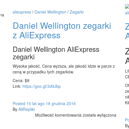
i
Adidas
aliexpress
/
Daniel Wellington
/
Zegarki
al
z
ona
AliExpress
Daniel Wellington zegarki
z AliExpress
Daniel Wellington AliExpress
zegarki
Wysoka jakość. Cena wyższa, ale jakość idzie w parze z
L
ceną w przypadku tych zegarków.
C
Cena: $9
Of
Link:
https://goo.gl/3d9Jbp
ze
ni
Ki
Posted
10 lat
ago
18 grudnia 2016
By
AliRepliki
Daniel
Możliwość komentowania
została wyłączona
P
Wellington
B
zegarki