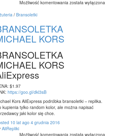
Zegarki
Możliwość komentowania
została wyłączona
TOUS
na
żuteria
/
Bransoletki
AliExpress
BRANSOLETKA
MICHAEL KORS
BRANSOLETKA
MICHAEL KORS
AliExpress
ENA: $1.97
INK:
https://goo.gl/dkl3sB
chael Kors AliExpress podróbka bransoletki – replika.
 kupienia tylko random kolor, ale można napisać
rzedawcy jaki kolor się chce.
osted
10 lat
ago
4 grudnia 2016
y
AliRepliki
BRANSOLETKA
Możliwość komentowania
została wyłączona