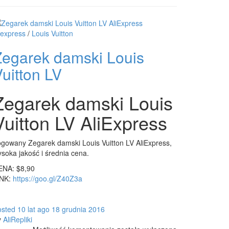
iexpress
/
Louis Vuitton
Zegarek damski Louis
uitton LV
Zegarek damski Louis
Vuitton LV AliExpress
gowany Zegarek damski Louis Vuitton LV AliExpress,
soka jakość i średnia cena.
ENA: $8,90
INK:
https://goo.gl/Z40Z3a
osted
10 lat
ago
18 grudnia 2016
y
AliRepliki