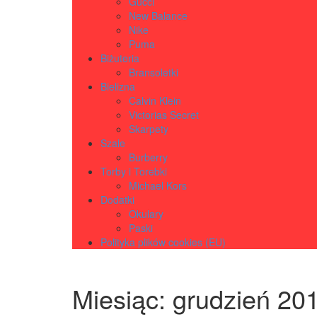
Gucci
New Balance
Nike
Puma
Biżuteria
Bransoletki
Bielizna
Calvin Klein
Victorias Secret
Skarpety
Szale
Burberry
Torby i Torebki
Michael Kors
Dodatki
Okulary
Paski
Polityka plików cookies (EU)
Miesiąc:
grudzień 20