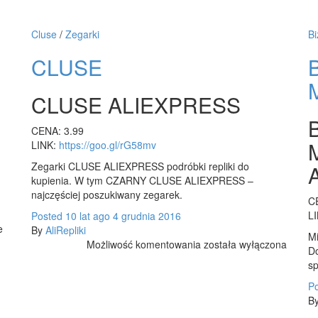
z
AliExpress
Cluse
/
Zegarki
Bi
CLUSE
CLUSE ALIEXPRESS
CENA: 3.99
LINK:
https://goo.gl/rG58mv
Zegarki CLUSE ALIEXPRESS podróbki repliki do
kupienia. W tym CZARNY CLUSE ALIEXPRESS –
najczęściej poszukiwany zegarek.
C
L
Posted
10 lat
ago
4 grudnia 2016
e
By
AliRepliki
Mi
CLUSE
Możliwość komentowania
została wyłączona
Do
sp
P
B