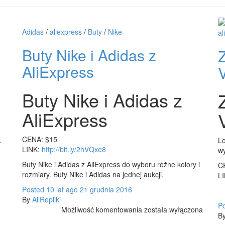
Adidas
/
aliexpress
/
Buty
/
Nike
al
Buty Nike i Adidas z
AliExpress
V
Buty Nike i Adidas z
AliExpress
CENA: $15
.
Lo
LINK:
http://bit.ly/2hVQxe8
wy
Buty Nike i Adidas z AliExpress do wyboru różne kolory i
C
rozmiary. Buty Nike i Adidas na jednej aukcji.
L
Posted
10 lat
ago
21 grudnia 2016
By
AliRepliki
P
Buty
Możliwość komentowania
została wyłączona
B
Nike