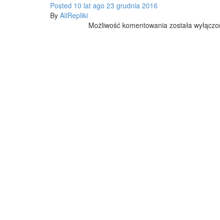
Posted
10 lat
ago
23 grudnia 2016
By
AliRepliki
ADIDAS
Możliwość komentowania
została wyłącz
YEEZY
z
AliExpress