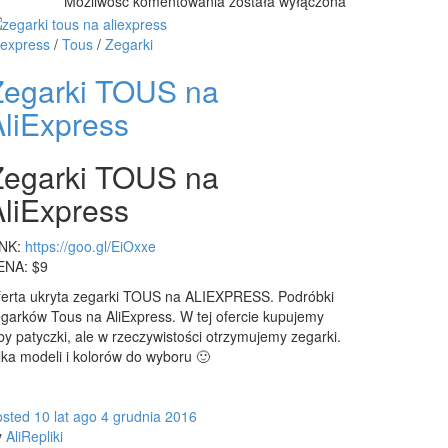
Zegarek
Możliwość komentowania
została wyłączona
damski
Louis
iexpress
/
Tous
/
Zegarki
Vuitton
Zegarki TOUS na
LV
AliExpress
Zegarki TOUS na
AliExpress
INK:
https://goo.gl/EiOxxe
ENA: $9
erta ukryta zegarki TOUS na ALIEXPRESS. Podróbki
garków Tous na AliExpress. W tej ofercie kupujemy
by patyczki, ale w rzeczywistości otrzymujemy zegarki.
lka modeli i kolorów do wyboru 🙂
osted
10 lat
ago
4 grudnia 2016
y
AliRepliki