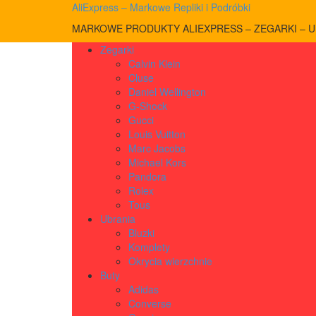
AliExpress – Markowe Repliki i Podróbki
MARKOWE PRODUKTY ALIEXPRESS – ZEGARKI – UB
Zegarki
Calvin Klein
Cluse
Daniel Wellington
G-Shock
Gucci
Louis Vuitton
Marc Jacobs
Michael Kors
Pandora
Rolex
Tous
Ubrania
Bluzki
Komplety
Okrycia wierzchnie
Buty
Adidas
Converse