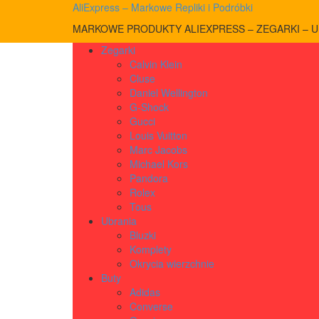
AliExpress – Markowe Repliki i Podróbki
MARKOWE PRODUKTY ALIEXPRESS – ZEGARKI – UB
Zegarki
Calvin Klein
Cluse
Daniel Wellington
G-Shock
Gucci
Louis Vuitton
Marc Jacobs
Michael Kors
Pandora
Rolex
Tous
Ubrania
Bluzki
Komplety
Okrycia wierzchnie
Buty
Adidas
Converse