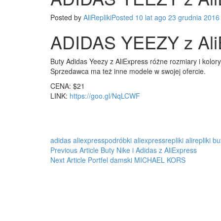
Posted by
AliRepliki
Posted
10 lat
ago
23 grudnia 2016
ADIDAS YEEZY z Ali
Buty Adidas Yeezy z AliExpress różne rozmiary i kolo
Sprzedawca ma też inne modele w swojej ofercie.
CENA: $21
LINK:
https://goo.gl/NqLCWF
adidas
aliexpresspodróbki
aliexpressrepliki
alirepliki
bu
Post
Previous Article
Buty Nike i Adidas z AliExpress
Next Article
Portfel damski MICHAEL KORS
navigation