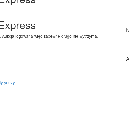
AliExpress
Express
N
ry. Aukcja logowana więc zapewne długo nie wytrzyma.
A
ty
yeezy