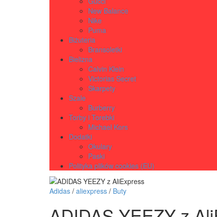
Gucci
New Balance
Nike
Puma
Biżuteria
Bransoletki
Bielizna
Calvin Klein
Victorias Secret
Skarpety
Szale
Burberry
Torby i Torebki
Michael Kors
Dodatki
Okulary
Paski
Polityka plików cookies (EU)
Adidas
/
aliexpress
/
Buty
ADIDAS YEEZY z Ali