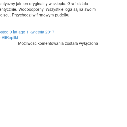
entyczny jak ten oryginalny w sklepie. Gra i działa
entycznie. Wodoodporny. Wszystkie loga są na swoim
ejscu. Przychodzi w firmowym pudełku.
osted
9 lat
ago
1 kwietnia 2017
y
AliRepliki
GŁOŚNIK
Możliwość komentowania
została wyłączona
JBL
CHARGE
2
ALIEXPRESS