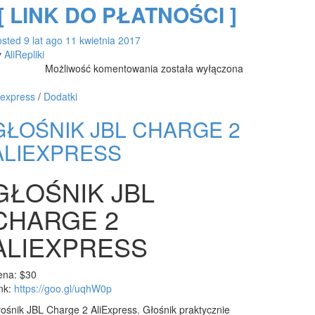
[ LINK DO PŁATNOŚCI ]
osted
9 lat
ago
11 kwietnia 2017
y
AliRepliki
Zegarki
Możliwość komentowania
została wyłączona
Daniel
Wellington
iexpress
/
Dodatki
na
GŁOŚNIK JBL CHARGE 2
bransolecie
–
ALIEXPRESS
wysoka
jakość
GŁOŚNIK JBL
CHARGE 2
ALIEXPRESS
ena: $30
nk:
https://goo.gl/uqhW0p
ośnik JBL Charge 2 AliExpress. Głośnik praktycznie