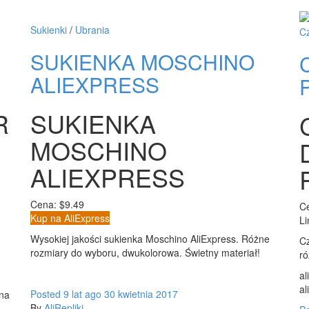
Sukienki
/
Ubrania
C
SUKIENKA MOSCHINO
ALIEXPRESS
R
SUKIENKA
MOSCHINO
ALIEXPRESS
Cena: $9.49
Ce
Kup na AliExpress
Li
Wysokiej jakości sukienka Moschino AliExpress. Różne
Cz
rozmiary do wyboru, dwukolorowa. Świetny materiał!
ró
al
al
Posted
9 lat
ago
30 kwietnia 2017
ona
By
AliRepliki