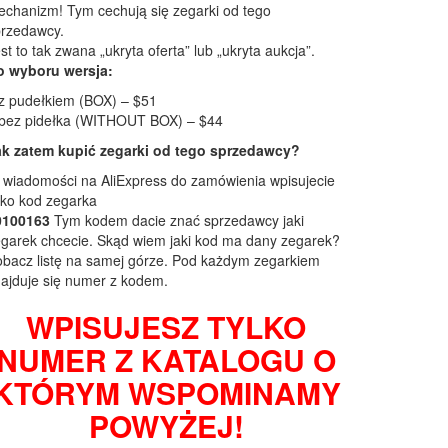
chanizm! Tym cechują się zegarki od tego
przedawcy.
st to tak zwana „ukryta oferta” lub „ukryta aukcja”.
o wyboru wersja:
z pudełkiem (BOX) – $51
 bez pidełka (WITHOUT BOX) – $44
ak zatem kupić zegarki od tego sprzedawcy?
wiadomości na AliExpress do zamówienia wpisujecie
lko kod zegarka
0100163
Tym kodem dacie znać sprzedawcy jaki
garek chcecie. Skąd wiem jaki kod ma dany zegarek?
bacz listę na samej górze. Pod każdym zegarkiem
ajduje się numer z kodem.
WPISUJESZ TYLKO
NUMER Z KATALOGU O
KTÓRYM WSPOMINAMY
POWYŻEJ!