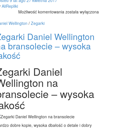
osted
9 lat
ago
27 kwietnia 2017
y
AliRepliki
CZAPKA
Możliwość komentowania
została wyłączona
Z
DASZKIEM
niel Wellington
/
Zegarki
POLO
egarki Daniel Wellington
RALPH
LAUREN
na bransolecie – wysoka
jakość
Zegarki Daniel
Wellington na
bransolecie – wysoka
jakość
rdzo dobre kopie, wysoka dbałość o detale i dobry