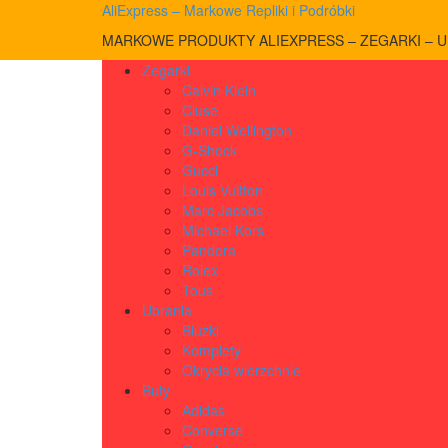
AliExpress – Markowe Repliki i Podróbki
MARKOWE PRODUKTY ALIEXPRESS – ZEGARKI – UB
Zegarki
Calvin Klein
Cluse
Daniel Wellington
G-Shock
Gucci
Louis Vuitton
Marc Jacobs
Michael Kors
Pandora
Rolex
Tous
Ubrania
Bluzki
Komplety
Okrycia wierzchnie
Buty
Adidas
Converse