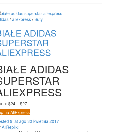
didas
/
aliexpress
/
Buty
BIAŁE ADIDAS
SUPERSTAR
ALIEXPRESS
BIAŁE ADIDAS
SUPERSTAR
ALIEXPRESS
ena: $24 – $27
p na AliExpress
osted
9 lat
ago
30 kwietnia 2017
y
AliRepliki