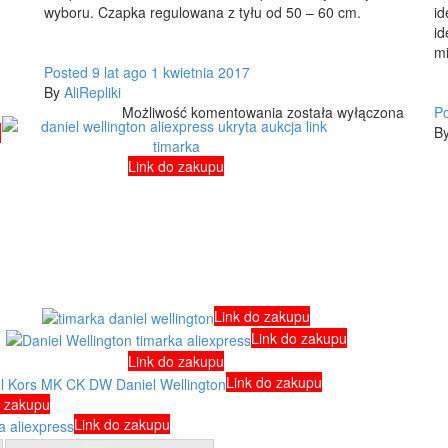
wyboru. Czapka regulowana z tyłu od 50 – 60 cm.
id
id
mi
Posted
9 lat
ago
1 kwietnia 2017
By
AliRepliki
CZAPKA
Możliwość komentowania
została wyłączona
P
Z
B
o
DASZKIEM
Link do zakupu
STUSSY
ALIEXPRESS
Link do zakupu
Link do zakupu
Link do zakupu
Link do zakupu
o zakupu
Link do zakupu