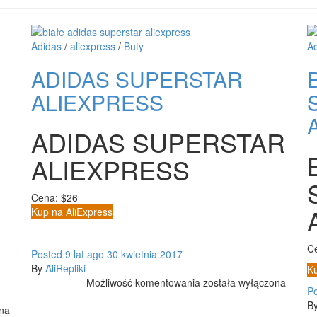
Adidas
/
aliexpress
/
Buty
A
ADIDAS SUPERSTAR
ALIEXPRESS
ADIDAS SUPERSTAR
ALIEXPRESS
Cena: $26
Kup na AliExpress
C
Posted
9 lat
ago
30 kwietnia 2017
By
AliRepliki
Ku
ADIDAS
Możliwość komentowania
została wyłączona
P
SUPERSTAR
B
ona
ALIEXPRESS