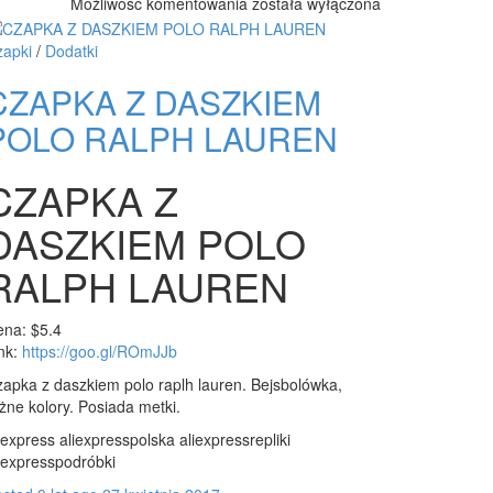
BIAŁE
Możliwość komentowania
została wyłączona
ADIDAS
SUPERSTAR
zapki
/
Dodatki
ALIEXPRESS
CZAPKA Z DASZKIEM
POLO RALPH LAUREN
CZAPKA Z
DASZKIEM POLO
RALPH LAUREN
na: $5.4
nk:
https://goo.gl/ROmJJb
apka z daszkiem polo raplh lauren. Bejsbolówka,
żne kolory. Posiada metki.
iexpress aliexpresspolska aliexpressrepliki
iexpresspodróbki