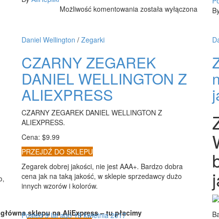
P
SUKIENKA
Możliwość komentowania
została wyłączona
B
MOSCHINO
ALIEXPRESS
Daniel Wellington
/
Zegarki
Da
CZARNY ZEGAREK
Z
DANIEL WELLINGTON Z
ALIEXPRESS
CZARNY ZEGAREK DANIEL WELLINGTON Z
ALIEXPRESS.
Cena: $9.99
PRZEJDŹ DO SKLEPU
Zegarek dobrej jakości, nie jest AAA+. Bardzo dobra
cena jak na taką jakość, w sklepie sprzedawcy dużo
o,
innych wzorów i kolorów.
 główna sklepu na AliExpress – tu płacimy
Ba
Posted
9 lat
ago
18 kwietnia 2017