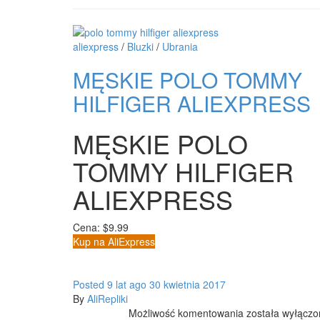
aliexpress
/
Bluzki
/
Ubrania
MĘSKIE POLO TOMMY
HILFIGER ALIEXPRESS
MĘSKIE POLO
TOMMY HILFIGER
ALIEXPRESS
Cena: $9.99
Kup na AliExpress
Posted
9 lat
ago
30 kwietnia 2017
By
AliRepliki
MĘSKIE
Możliwość komentowania
została wyłącz