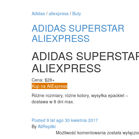
POLO
TOMMY
Adidas
/
aliexpress
/
Buty
HILFIGER
ALIEXPRESS
ADIDAS SUPERSTAR
ALIEXPRESS
ADIDAS SUPERSTA
ALIEXPRESS
Cena: $28+
Kup na AliExpress
Różne rozmiary, różne kolory, wysyłka epackiet –
dostawa w 8 dni max.
Posted
9 lat
ago
30 kwietnia 2017
By
AliRepliki
ADIDAS
Możliwość komentowania
została wyłącz
SUPERSTAR