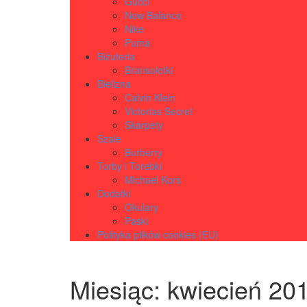
Gucci
New Balance
Nike
Puma
Biżuteria
Bransoletki
Bielizna
Calvin Klein
Victorias Secret
Skarpety
Szale
Burberry
Torby i Torebki
Michael Kors
Dodatki
Okulary
Paski
Polityka plików cookies (EU)
Miesiąc:
kwiecień 20