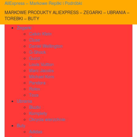
AliExpress – Markowe Repliki i Podróbki
MARKOWE PRODUKTY ALIEXPRESS – ZEGARKI – UBRANIA –
TOREBKI – BUTY
Zegarki
Calvin Klein
Cluse
Daniel Wellington
G-Shock
Gucci
Louis Vuitton
Marc Jacobs
Michael Kors
Pandora
Rolex
Tous
Ubrania
Bluzki
Komplety
Okrycia wierzchnie
Buty
Adidas