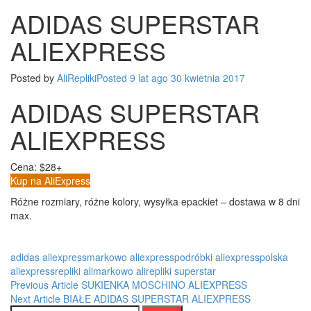
SUPERSTAR
ADIDAS SUPERSTAR
ALIEXPRESS
ALIEXPRESS
Posted by
AliRepliki
Posted
9 lat
ago
30 kwietnia 2017
ADIDAS SUPERSTAR
ALIEXPRESS
Cena: $28+
Kup na AliExpress
Różne rozmiary, różne kolory, wysyłka epackiet – dostawa w 8 dni
max.
adidas
aliexpressmarkowo
aliexpresspodróbki
aliexpresspolska
aliexpressrepliki
alimarkowo
alirepliki
superstar
Post
Previous Article
SUKIENKA MOSCHINO ALIEXPRESS
Next Article
BIAŁE ADIDAS SUPERSTAR ALIEXPRESS