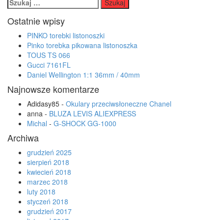
navigation
Szukaj:
Ostatnie wpisy
PINKO torebki listonoszki
Pinko torebka pikowana listonoszka
TOUS TS 066
Gucci 7161FL
Daniel Wellington 1:1 36mm / 40mm
Najnowsze komentarze
Adidasy85
-
Okulary przeciwsłoneczne Chanel
anna
-
BLUZA LEVIS ALIEXPRESS
Michal
-
G-SHOCK GG-1000
Archiwa
grudzień 2025
sierpień 2018
kwiecień 2018
marzec 2018
luty 2018
styczeń 2018
grudzień 2017