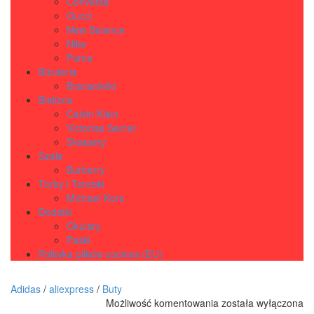
Converse
Gucci
New Balance
Nike
Puma
Biżuteria
Bransoletki
Bielizna
Calvin Klein
Victorias Secret
Skarpety
Szale
Burberry
Torby i Torebki
Michael Kors
Dodatki
Okulary
Paski
Polityka plików cookies (EU)
Adidas
/
aliexpress
/
Buty
ADIDAS
Możliwość komentowania
została wyłączona