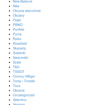
New Balance
Nike
Okrycia wierzchnie
Okulary
Paski
PINKO
Portfele
Puma
Rolex
Rosefield
Skarpety
Sukienki
Swarovski
Szale
TAG
TISSOT
Tommy Hilfiger
Torby i Torebki
Tous
Ubrania
Uncategorized
Valentino
Versace