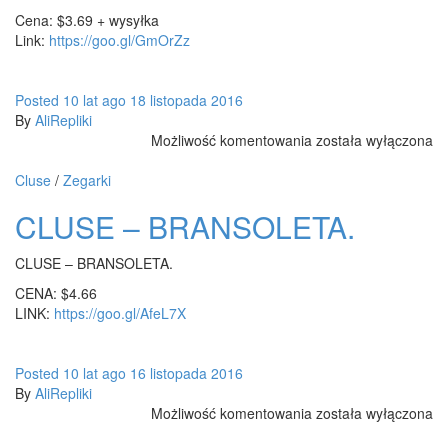
Cena: $3.69 + wysyłka
Link:
https://goo.gl/GmOrZz
Posted
10 lat
ago
18 listopada 2016
By
AliRepliki
Zegarek
Możliwość komentowania
została wyłączona
Calvin
Klein.
Cluse
/
Zegarki
CLUSE – BRANSOLETA.
CLUSE – BRANSOLETA.
CENA: $4.66
LINK:
https://goo.gl/AfeL7X
Posted
10 lat
ago
16 listopada 2016
By
AliRepliki
CLUSE
Możliwość komentowania
została wyłączona
–