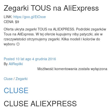
Zegarki TOUS na AliExpress
LINK:
https://goo.gl/EiOxxe
CENA: $9
Oferta ukryta zegarki TOUS na ALIEXPRESS. Podróbki zegarków
Tous na AliExpress. W tej ofercie kupujemy niby patyczki, ale w
rzeczywistości otrzymujemy zegarki. Kilka modeli i kolorów do
wyboru 🙂
Posted
10 lat
ago
4 grudnia 2016
By
AliRepliki
Zegarki
Możliwość komentowania
została wyłączona
TOUS
na
Cluse
/
Zegarki
AliExpress
CLUSE
CLUSE ALIEXPRESS