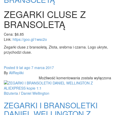
ZEGARKI CLUSE Z
BRANSOLETĄ
Cena: $6.85
Link:
https://goo.gl/1wsc2o
Zegarki cluse z bransoletą. Złota, srebrna i czarna. Logo ukryte,
przychodzi cluse.
Posted
9 lat
ago
7 marca 2017
By
AliRepliki
ZEGARKI
Możliwość komentowania
została wyłączona
CLUSE
Z
BRANSOLETĄ
Biżuteria
/
Daniel Wellington
ZEGARKI I BRANSOLETKI
DANIEL WELLINGTON Z