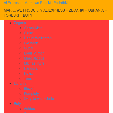
AliExpress – Markowe Repliki i Podróbki
MARKOWE PRODUKTY ALIEXPRESS – ZEGARKI – UBRANIA –
TOREBKI – BUTY
Zegarki
Calvin Klein
Cluse
Daniel Wellington
G-Shock
Gucci
Louis Vuitton
Marc Jacobs
Michael Kors
Pandora
Rolex
Tous
Ubrania
Bluzki
Komplety
Okrycia wierzchnie
Buty
Adidas