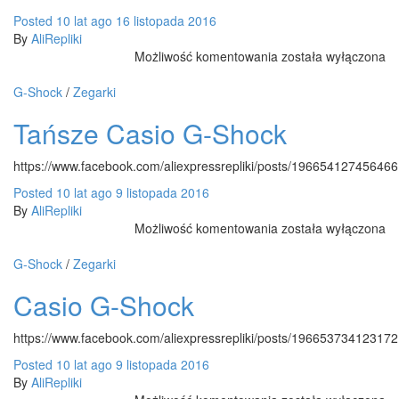
Posted
10 lat
ago
16 listopada 2016
By
AliRepliki
DANIEL
Możliwość komentowania
została wyłączona
WELLINGTON.
G-Shock
/
Zegarki
Tańsze Casio G-Shock
https://www.facebook.com/aliexpressrepliki/posts/196654127456466
Posted
10 lat
ago
9 listopada 2016
By
AliRepliki
Tańsze
Możliwość komentowania
została wyłączona
Casio
G-
G-Shock
/
Zegarki
Shock
Casio G-Shock
https://www.facebook.com/aliexpressrepliki/posts/196653734123172
Posted
10 lat
ago
9 listopada 2016
By
AliRepliki
Casio