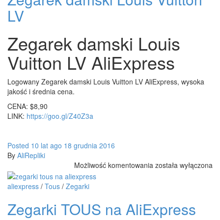
LV
Zegarek damski Louis
Vuitton LV AliExpress
Logowany Zegarek damski Louis Vuitton LV AliExpress, wysoka
jakość i średnia cena.
CENA: $8,90
LINK:
https://goo.gl/Z40Z3a
Posted
10 lat
ago
18 grudnia 2016
By
AliRepliki
Zegarek
Możliwość komentowania
została wyłączona
damski
Louis
aliexpress
/
Tous
/
Zegarki
Vuitton
Zegarki TOUS na AliExpress
LV