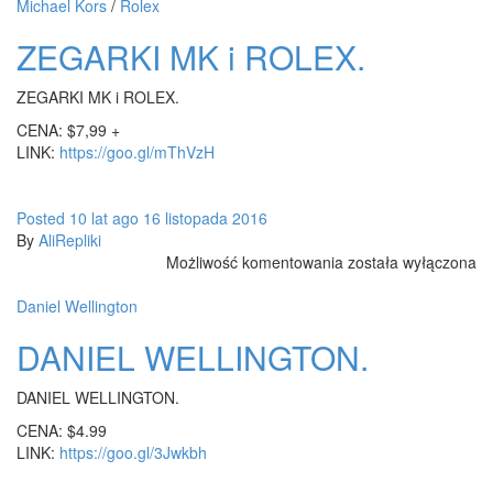
BRANSOLETA.
Michael Kors
/
Rolex
ZEGARKI MK i ROLEX.
ZEGARKI MK i ROLEX.
CENA: $7,99 +
LINK:
https://goo.gl/mThVzH
Posted
10 lat
ago
16 listopada 2016
By
AliRepliki
ZEGARKI
Możliwość komentowania
została wyłączona
MK
i
Daniel Wellington
ROLEX.
DANIEL WELLINGTON.
DANIEL WELLINGTON.
CENA: $4.99
LINK:
https://goo.gl/3Jwkbh