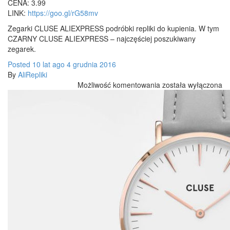
CENA: 3.99
LINK:
https://goo.gl/rG58mv
Zegarki CLUSE ALIEXPRESS podróbki repliki do kupienia. W tym
CZARNY CLUSE ALIEXPRESS – najczęściej poszukiwany
zegarek.
Posted
10 lat
ago
4 grudnia 2016
By
AliRepliki
CLUSE
Możliwość komentowania
została wyłączona