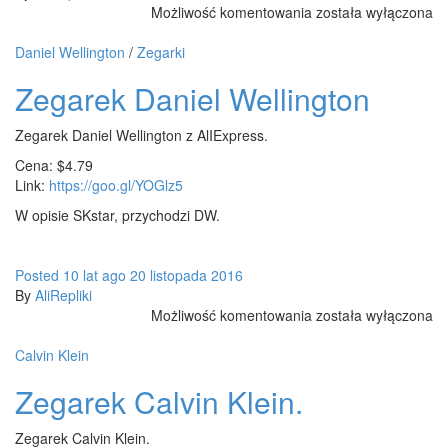
Zegarki
Możliwość komentowania
została wyłączona
CLUSE
Daniel Wellington
/
Zegarki
Zegarek Daniel Wellington
Zegarek Daniel Wellington z AlIExpress.
Cena: $4.79
Link:
https://goo.gl/YOGlz5
W opisie SKstar, przychodzi DW.
Posted
10 lat
ago
20 listopada 2016
By
AliRepliki
Zegarek
Możliwość komentowania
została wyłączona
Daniel
Wellington
Calvin Klein
Zegarek Calvin Klein.
Zegarek Calvin Klein.