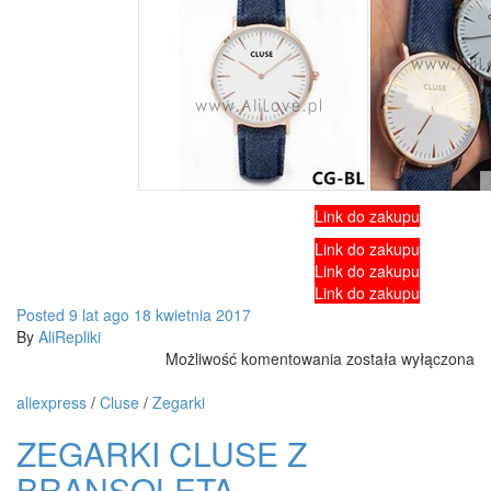
Link do zakupu
Link do zakupu
Link do zakupu
Link do zakupu
Posted
9 lat
ago
18 kwietnia 2017
By
AliRepliki
Markowe
Możliwość komentowania
została wyłączona
zegarki
–
aliexpress
/
Cluse
/
Zegarki
Sklep
ZEGARKI CLUSE Z
Timarka
BRANSOLETĄ