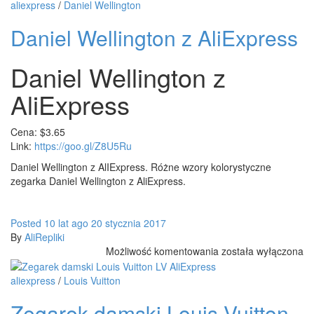
BRANSOLETKI
aliexpress
/
Daniel Wellington
DANIEL
Daniel Wellington z AliExpress
WELLINGTON
Z
ALIEXPRESS
Daniel Wellington z
KOPIE
1:1
AliExpress
Cena: $3.65
Link:
https://goo.gl/Z8U5Ru
Daniel Wellington z AlIExpress. Różne wzory kolorystyczne
zegarka Daniel Wellington z AliExpress.
Posted
10 lat
ago
20 stycznia 2017
By
AliRepliki
Daniel
Możliwość komentowania
została wyłączona
Wellington
z
aliexpress
/
Louis Vuitton
AliExpress
Zegarek damski Louis Vuitton