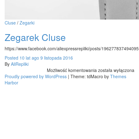
Cluse
/
Zegarki
Zegarek Cluse
https://www.facebook.com/aliexpressrepliki/posts/196277837494095
Posted
10 lat
ago
9 listopada 2016
By
AliRepliki
Zegarek
Możliwość komentowania
została wyłączona
Cluse
Proudly powered by WordPress
|
Theme: tdMacro by
Themes
Harbor