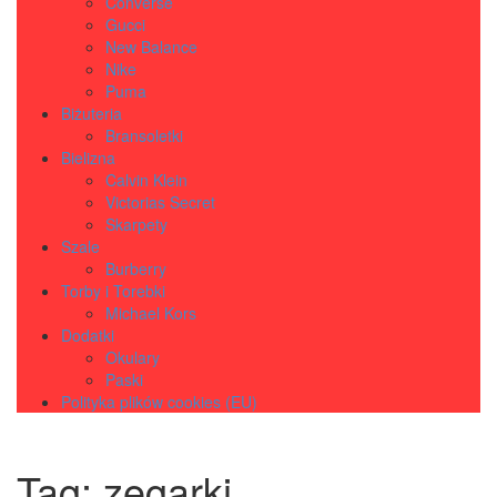
Converse
Gucci
New Balance
Nike
Puma
Biżuteria
Bransoletki
Bielizna
Calvin Klein
Victorias Secret
Skarpety
Szale
Burberry
Torby i Torebki
Michael Kors
Dodatki
Okulary
Paski
Polityka plików cookies (EU)
Tag:
zegarki