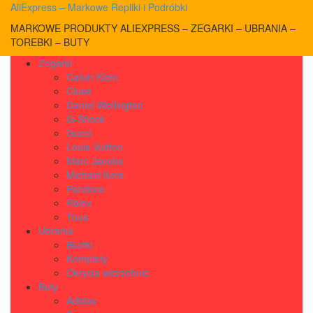
AliExpress – Markowe Repliki i Podróbki
MARKOWE PRODUKTY ALIEXPRESS – ZEGARKI – UBRANIA –
TOREBKI – BUTY
Zegarki
Calvin Klein
Cluse
Daniel Wellington
G-Shock
Gucci
Louis Vuitton
Marc Jacobs
Michael Kors
Pandora
Rolex
Tous
Ubrania
Bluzki
Komplety
Okrycia wierzchnie
Buty
Adidas