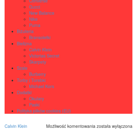
Converse
Gucci
New Balance
Nike
Puma
Biżuteria
Bransoletki
Bielizna
Calvin Klein
Victorias Secret
Skarpety
Szale
Burberry
Torby i Torebki
Michael Kors
Dodatki
Okulary
Paski
Polityka plików cookies (EU)
Zegarek
Calvin Klein
Możliwość komentowania
została wyłączona
Calvin