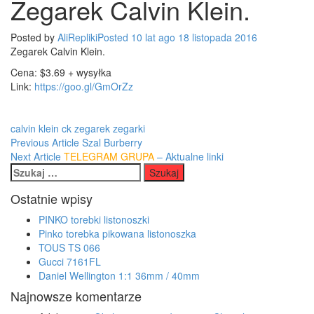
Zegarek Calvin Klein.
Klein.
Posted by
AliRepliki
Posted
10 lat
ago
18 listopada 2016
Zegarek Calvin Klein.
Cena: $3.69 + wysyłka
Link:
https://goo.gl/GmOrZz
calvin klein
ck
zegarek
zegarki
Post
Previous Article
Szal Burberry
Next Article
TELEGRAM GRUPA
– Aktualne linki
navigation
Szukaj:
Ostatnie wpisy
PINKO torebki listonoszki
Pinko torebka pikowana listonoszka
TOUS TS 066
Gucci 7161FL
Daniel Wellington 1:1 36mm / 40mm
Najnowsze komentarze