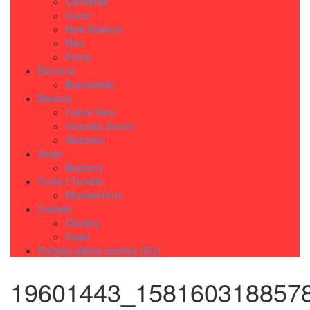
Converse
Gucci
New Balance
Nike
Puma
Biżuteria
Bransoletki
Bielizna
Calvin Klein
Victorias Secret
Skarpety
Szale
Burberry
Torby i Torebki
Michael Kors
Dodatki
Okulary
Paski
Polityka plików cookies (EU)
19601443_158160318857