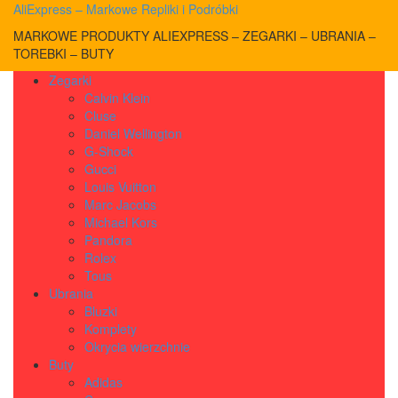
AliExpress – Markowe Repliki i Podróbki
MARKOWE PRODUKTY ALIEXPRESS – ZEGARKI – UBRANIA –
TOREBKI – BUTY
Zegarki
Calvin Klein
Cluse
Daniel Wellington
G-Shock
Gucci
Louis Vuitton
Marc Jacobs
Michael Kors
Pandora
Rolex
Tous
Ubrania
Bluzki
Komplety
Okrycia wierzchnie
Buty
Adidas