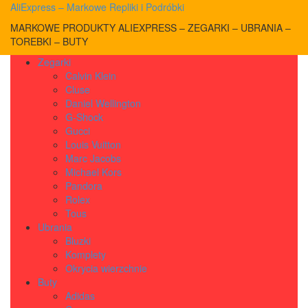
AliExpress – Markowe Repliki i Podróbki
MARKOWE PRODUKTY ALIEXPRESS – ZEGARKI – UBRANIA –
TOREBKI – BUTY
Zegarki
Calvin Klein
Cluse
Daniel Wellington
G-Shock
Gucci
Louis Vuitton
Marc Jacobs
Michael Kors
Pandora
Rolex
Tous
Ubrania
Bluzki
Komplety
Okrycia wierzchnie
Buty
Adidas