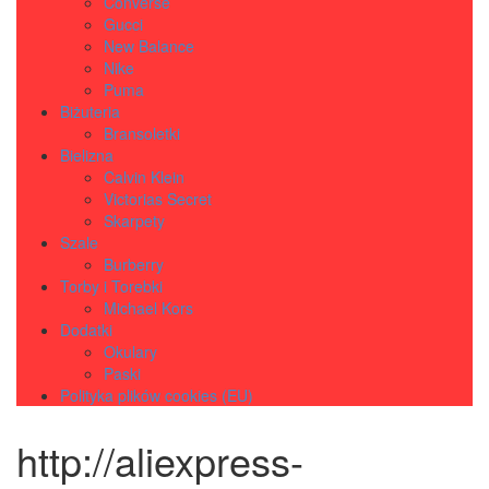
Converse
Gucci
New Balance
Nike
Puma
Biżuteria
Bransoletki
Bielizna
Calvin Klein
Victorias Secret
Skarpety
Szale
Burberry
Torby i Torebki
Michael Kors
Dodatki
Okulary
Paski
Polityka plików cookies (EU)
http://aliexpress-