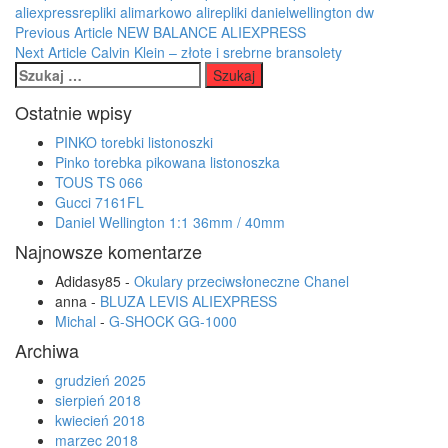
aliexpressrepliki
alimarkowo
alirepliki
danielwellington
dw
Post
Previous Article
NEW BALANCE ALIEXPRESS
Next Article
Calvin Klein – złote i srebrne bransolety
navigation
Szukaj:
Ostatnie wpisy
PINKO torebki listonoszki
Pinko torebka pikowana listonoszka
TOUS TS 066
Gucci 7161FL
Daniel Wellington 1:1 36mm / 40mm
Najnowsze komentarze
Adidasy85
-
Okulary przeciwsłoneczne Chanel
anna
-
BLUZA LEVIS ALIEXPRESS
Michal
-
G-SHOCK GG-1000
Archiwa
grudzień 2025
sierpień 2018
kwiecień 2018
marzec 2018