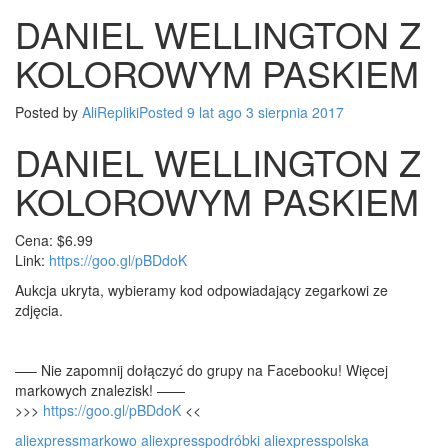
WELLINGTON
DANIEL WELLINGTON Z
Z
KOLOROWYM
KOLOROWYM PASKIEM
PASKIEM
Posted by
AliRepliki
Posted
9 lat
ago
3 sierpnia 2017
DANIEL WELLINGTON Z
KOLOROWYM PASKIEM
Cena: $6.99
Link:
https://goo.gl/pBDdoK
Aukcja ukryta, wybieramy kod odpowiadający zegarkowi ze
zdjęcia.
—– Nie zapomnij dołączyć do grupy na Facebooku! Więcej
markowych znalezisk! ——
>>>
https://goo.gl/pBDdoK
<<
aliexpressmarkowo
aliexpresspodróbki
aliexpresspolska