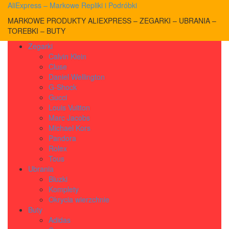
AliExpress – Markowe Repliki i Podróbki
MARKOWE PRODUKTY ALIEXPRESS – ZEGARKI – UBRANIA –
TOREBKI – BUTY
Zegarki
Calvin Klein
Cluse
Daniel Wellington
G-Shock
Gucci
Louis Vuitton
Marc Jacobs
Michael Kors
Pandora
Rolex
Tous
Ubrania
Bluzki
Komplety
Okrycia wierzchnie
Buty
Adidas