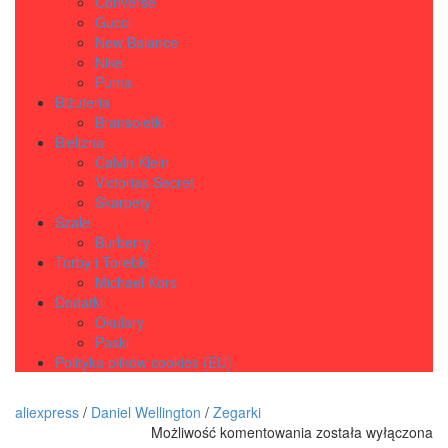
Converse
Gucci
New Balance
Nike
Puma
Biżuteria
Bransoletki
Bielizna
Calvin Klein
Victorias Secret
Skarpety
Szale
Burberry
Torby i Torebki
Michael Kors
Dodatki
Okulary
Paski
Polityka plików cookies (EU)
aliexpress
/
Daniel Wellington
/
Zegarki
DANIEL
Możliwość komentowania
została wyłączona