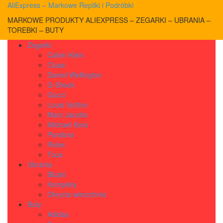
AliExpress – Markowe Repliki i Podróbki
MARKOWE PRODUKTY ALIEXPRESS – ZEGARKI – UBRANIA –
TOREBKI – BUTY
Zegarki
Calvin Klein
Cluse
Daniel Wellington
G-Shock
Gucci
Louis Vuitton
Marc Jacobs
Michael Kors
Pandora
Rolex
Tous
Ubrania
Bluzki
Komplety
Okrycia wierzchnie
Buty
Adidas