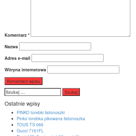
Komentarz
*
Nazwa
Adres e-mail
Witryna internetowa
Szukaj:
Ostatnie wpisy
PINKO torebki listonoszki
Pinko torebka pikowana listonoszka
TOUS TS 066
Gucci 7161FL