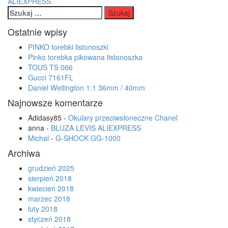
navigation
ALIEXPRESS.
Szukaj:
Ostatnie wpisy
PINKO torebki listonoszki
Pinko torebka pikowana listonoszka
TOUS TS 066
Gucci 7161FL
Daniel Wellington 1:1 36mm / 40mm
Najnowsze komentarze
Adidasy85
-
Okulary przeciwsłoneczne Chanel
anna
-
BLUZA LEVIS ALIEXPRESS
Michal
-
G-SHOCK GG-1000
Archiwa
grudzień 2025
sierpień 2018
kwiecień 2018
marzec 2018
luty 2018
styczeń 2018