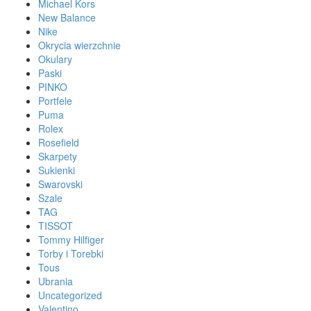
Michael Kors
New Balance
Nike
Okrycia wierzchnie
Okulary
Paski
PINKO
Portfele
Puma
Rolex
Rosefield
Skarpety
Sukienki
Swarovski
Szale
TAG
TISSOT
Tommy Hilfiger
Torby i Torebki
Tous
Ubrania
Uncategorized
Valentino