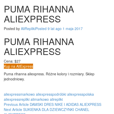
RIHANNA
PUMA RIHANNA
ALIEXPRESS
ALIEXPRESS
Posted by
AliRepliki
Posted
9 lat
ago
1 maja 2017
PUMA RIHANNA
ALIEXPRESS
Cena: $27
Kup na AliExpress
Puma rihanna aliexpress. Różne kolory i rozmiary. Sklep
jednodniowy.
aliexpressmarkowo
aliexpresspodróbki
aliexpresspolska
aliexpressrepliki
alimarkowo
alirepliki
Post
Previous Article
DAMSKI DRES NIKE I ADIDAS ALIEXPRESS
Next Article
SUKIENKA DLA DZIEWCZYNKI CHANEL