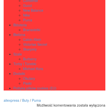
Converse
Gucci
New Balance
Nike
Puma
Biżuteria
Bransoletki
Bielizna
Calvin Klein
Victorias Secret
Skarpety
Szale
Burberry
Torby i Torebki
Michael Kors
Dodatki
Okulary
Paski
Polityka plików cookies (EU)
aliexpress
/
Buty
/
Puma
PUMA
Możliwość komentowania
została wyłączona