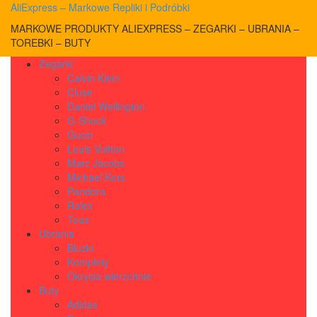
AliExpress – Markowe Repliki i Podróbki
MARKOWE PRODUKTY ALIEXPRESS – ZEGARKI – UBRANIA –
TOREBKI – BUTY
Zegarki
Calvin Klein
Cluse
Daniel Wellington
G-Shock
Gucci
Louis Vuitton
Marc Jacobs
Michael Kors
Pandora
Rolex
Tous
Ubrania
Bluzki
Komplety
Okrycia wierzchnie
Buty
Adidas