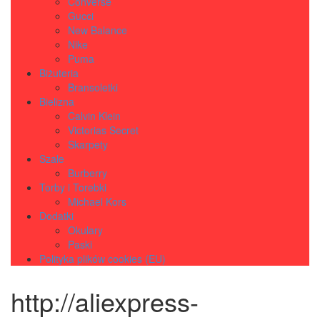
Converse
Gucci
New Balance
Nike
Puma
Biżuteria
Bransoletki
Bielizna
Calvin Klein
Victorias Secret
Skarpety
Szale
Burberry
Torby i Torebki
Michael Kors
Dodatki
Okulary
Paski
Polityka plików cookies (EU)
http://aliexpress-