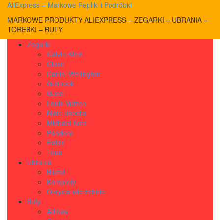
AliExpress – Markowe Repliki i Podróbki
MARKOWE PRODUKTY ALIEXPRESS – ZEGARKI – UBRANIA –
TOREBKI – BUTY
Zegarki
Calvin Klein
Cluse
Daniel Wellington
G-Shock
Gucci
Louis Vuitton
Marc Jacobs
Michael Kors
Pandora
Rolex
Tous
Ubrania
Bluzki
Komplety
Okrycia wierzchnie
Buty
Adidas