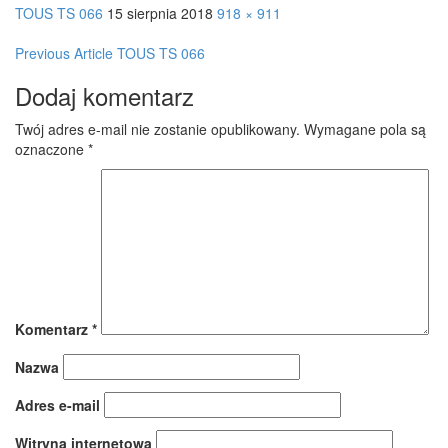
TOUS TS 066
15 sierpnia 2018
918 × 911
Post
Previous Article
TOUS TS 066
navigation
Dodaj komentarz
Twój adres e-mail nie zostanie opublikowany.
Wymagane pola są
oznaczone
*
Komentarz
*
Nazwa
Adres e-mail
Witryna internetowa