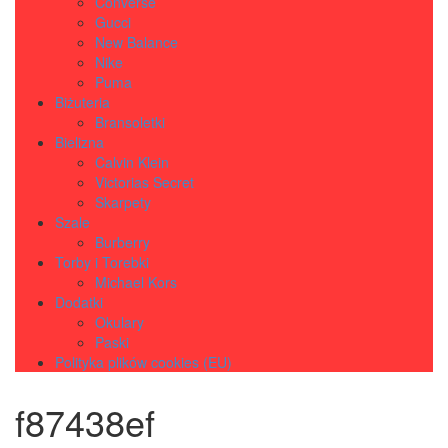
Converse
Gucci
New Balance
Nike
Puma
Biżuteria
Bransoletki
Bielizna
Calvin Klein
Victorias Secret
Skarpety
Szale
Burberry
Torby i Torebki
Michael Kors
Dodatki
Okulary
Paski
Polityka plików cookies (EU)
f87438ef