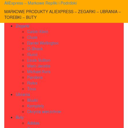
AliExpress – Markowe Repliki i Podróbki
MARKOWE PRODUKTY ALIEXPRESS – ZEGARKI – UBRANIA –
TOREBKI – BUTY
Zegarki
Calvin Klein
Cluse
Daniel Wellington
G-Shock
Gucci
Louis Vuitton
Marc Jacobs
Michael Kors
Pandora
Rolex
Tous
Ubrania
Bluzki
Komplety
Okrycia wierzchnie
Buty
Adidas