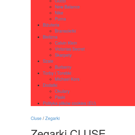
Gucci
New Balance
Nike
Puma
Biżuteria
Bransoletki
Bielizna
Calvin Klein
Victorias Secret
Skarpety
Szale
Burberry
Torby i Torebki
Michael Kors
Dodatki
Okulary
Paski
Polityka plików cookies (EU)
Cluse
/
Zegarki
Zegarki CLUSE