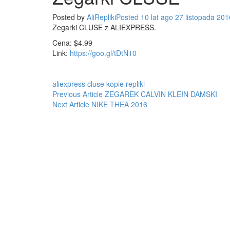
Posted by
AliRepliki
Posted
10 lat
ago
27 listopada 201
Zegarki CLUSE z ALIEXPRESS.
Cena: $4.99
Link:
https://goo.gl/tDtN10
aliexpress
cluse
kopie
repliki
Post
Previous Article
ZEGAREK CALVIN KLEIN DAMSKI
Next Article
NIKE THEA 2016
navigation