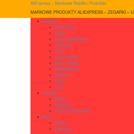
AliExpress – Markowe Repliki i Podróbki
MARKOWE PRODUKTY ALIEXPRESS – ZEGARKI – UB
Zegarki
Calvin Klein
Cluse
Daniel Wellington
G-Shock
Gucci
Louis Vuitton
Marc Jacobs
Michael Kors
Pandora
Rolex
Tous
Ubrania
Bluzki
Komplety
Okrycia wierzchnie
Buty
Adidas
Converse