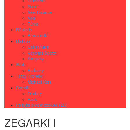
Converse
Gucci
New Balance
Nike
Puma
Biżuteria
Bransoletki
Bielizna
Calvin Klein
Victorias Secret
Skarpety
Szale
Burberry
Torby i Torebki
Michael Kors
Dodatki
Okulary
Paski
Polityka plików cookies (EU)
ZEGARKI I