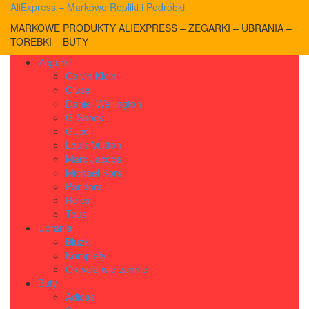
AliExpress – Markowe Repliki i Podróbki
MARKOWE PRODUKTY ALIEXPRESS – ZEGARKI – UBRANIA –
TOREBKI – BUTY
Zegarki
Calvin Klein
Cluse
Daniel Wellington
G-Shock
Gucci
Louis Vuitton
Marc Jacobs
Michael Kors
Pandora
Rolex
Tous
Ubrania
Bluzki
Komplety
Okrycia wierzchnie
Buty
Adidas