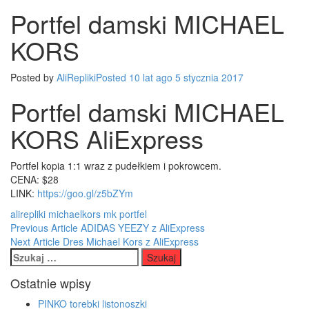
damski
Portfel damski MICHAEL
MICHAEL
KORS
KORS
Posted by
AliRepliki
Posted
10 lat
ago
5 stycznia 2017
Portfel damski MICHAEL
KORS AliExpress
Portfel kopia 1:1 wraz z pudełkiem i pokrowcem.
CENA: $28
LINK:
https://goo.gl/z5bZYm
alirepliki
michaelkors
mk
portfel
Post
Previous Article
ADIDAS YEEZY z AliExpress
Next Article
Dres Michael Kors z AliExpress
navigation
Szukaj:
Ostatnie wpisy
PINKO torebki listonoszki