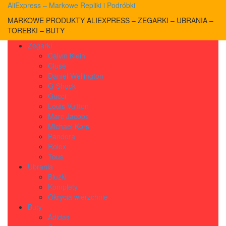
AliExpress – Markowe Repliki i Podróbki
MARKOWE PRODUKTY ALIEXPRESS – ZEGARKI – UBRANIA –
TOREBKI – BUTY
Zegarki
Calvin Klein
Cluse
Daniel Wellington
G-Shock
Gucci
Louis Vuitton
Marc Jacobs
Michael Kors
Pandora
Rolex
Tous
Ubrania
Bluzki
Komplety
Okrycia wierzchnie
Buty
Adidas