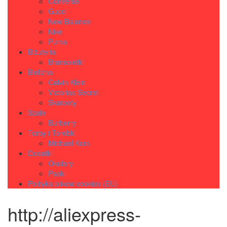
Converse
Gucci
New Balance
Nike
Puma
Biżuteria
Bransoletki
Bielizna
Calvin Klein
Victorias Secret
Skarpety
Szale
Burberry
Torby i Torebki
Michael Kors
Dodatki
Okulary
Paski
Polityka plików cookies (EU)
http://aliexpress-