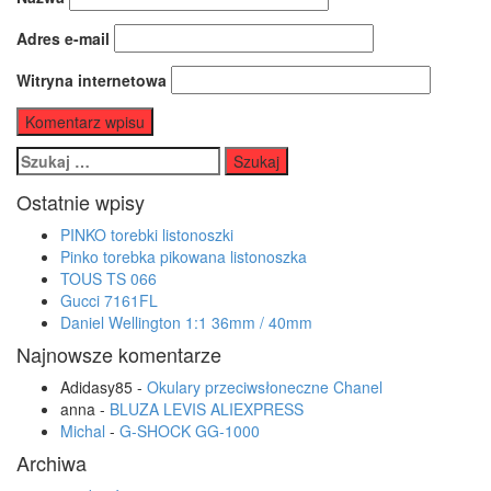
Adres e-mail
Witryna internetowa
Szukaj:
Ostatnie wpisy
PINKO torebki listonoszki
Pinko torebka pikowana listonoszka
TOUS TS 066
Gucci 7161FL
Daniel Wellington 1:1 36mm / 40mm
Najnowsze komentarze
Adidasy85
-
Okulary przeciwsłoneczne Chanel
anna
-
BLUZA LEVIS ALIEXPRESS
Michal
-
G-SHOCK GG-1000
Archiwa