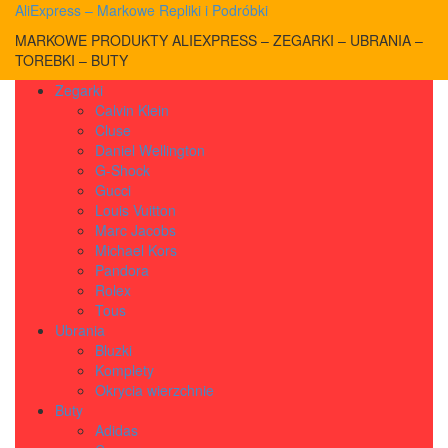
AliExpress – Markowe Repliki i Podróbki
MARKOWE PRODUKTY ALIEXPRESS – ZEGARKI – UBRANIA –
TOREBKI – BUTY
Zegarki
Calvin Klein
Cluse
Daniel Wellington
G-Shock
Gucci
Louis Vuitton
Marc Jacobs
Michael Kors
Pandora
Rolex
Tous
Ubrania
Bluzki
Komplety
Okrycia wierzchnie
Buty
Adidas